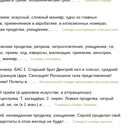
кидывать трюки. Мошеннический трюк.… …
Толковый словарь
рием; искусный, сложный маневр; одно из главных
ва, применяемое в акробатике, в иллюзионных номерах,
ловкая проделка, ухищрение;… …
Словарь иностранных слов русского
еская проделка; реприза, хитросплетения, ухищрение, гэг,
ус, прием, ход, извороты, махинация, приемчик, кинотрюк,
гли, маневр,… …
Словарь синонимов
 номер. БАС 1. Старший брат Дмитрий пел и плясал, средний
Кузнецов Цирк. Сенсация! Роскошное гала представление!
нтрики! Полеты в… …
Исторический словарь галлицизмов русского языка
 приём (в цирковом искусстве, в аттракционах).
центрика. Т. каскадёра. 2. перен. Ловкая проделка, хитрый
ый, ая, ое (к 1 знач.) и… …
Толковый словарь Ожегова
ий, неожиданная проделка, ухищрение. Сергей проделал свой
о зарплаты в этом месяце не будет …
Толковый словарь русских