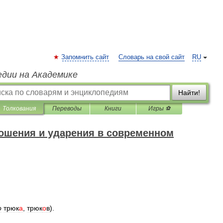
Запомнить сайт
Словарь на свой сайт
RU
едии на Академике
Найти!
Толкования
Переводы
Книги
Игры ⚽
ошения и ударения в современном
о
трюк
а
,
трюк
о
в
).