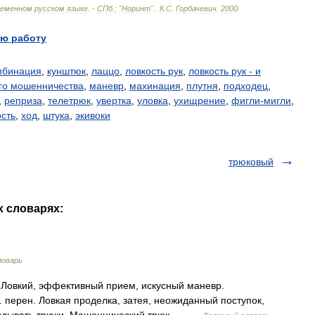
ременном
русском
языке
. -
СПб
.
:
"
Норинт
".
.
К
.
С
.
Горбачевич
.
2000
.
ю работу
мбинация
,
кунштюк
,
лаццо
,
ловкость рук
,
ловкость рук - и
ого мошенничества
,
маневр
,
махинация
,
плутня
,
подходец
,
,
реприза
,
телетрюк
,
увертка
,
уловка
,
ухищрение
,
фигли-мигли
,
ость
,
ход
,
штука
,
экивоки
трюковый
х словарях:
ловарь
1. Ловкий, эффективный прием, искусный маневр.
. перен. Ловкая проделка, затея, неожиданный поступок,