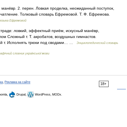
манёвр. 2. перен. Ловкая проделка, неожиданный поступок,
чатление. Толковый словарь Ефремовой. Т. Ф. Ефремова.
 языка Ефремовой
 эстраде: ловкий, эффектный приём, искусный манёвр,
м Сложный т. Т. акробатов, воздушных гимнастов.
ый т. Исполнять трюки под сводами… …
Энциклопедический словарь
фічний словник української мови
ка
,
Реклама на сайте
18+
omla,
Drupal,
WordPress, MODx.