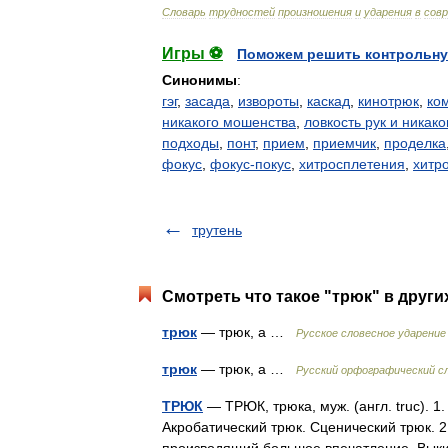
Словарь
трудностей
произношения
и
ударения
в
сов
Игры ⚽
Поможем решить контрольну
Синонимы
:
гэг
,
засада
,
извороты
,
каскад
,
кинотрюк
,
ко
никакого мошенства
,
ловкость рук и никак
подходы
,
понт
,
прием
,
приемчик
,
проделка
фокус
,
фокус-покус
,
хитросплетения
,
хитр
трутень
Смотреть что такое "трюк" в други
трюк
— трюк, а …
Русское словесное ударение
трюк
— трюк, а …
Русский орфографический с
ТРЮК
— ТРЮК, трюка, муж. (англ. truc). 
Акробатический трюк. Сценический трюк. 2