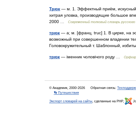
Трюк
— м. 1. Эффектный приём, искусный 
хитрая уловка, производящие большое впе
2000 …
Современный толковый словарь русского
трюк
— а; м. [франц. truc] 1. В цирке, на
возможный при совершенном владении тело
Головокружительный т. Шаблонный, избит
трюк
— іменник чоловічого роду …
Орфогра
© Академик, 2000-2026
Обратная связь:
Техподдерж
👣 Путешествия
Экспорт словарей на сайты
, сделанные на PHP,
Jo