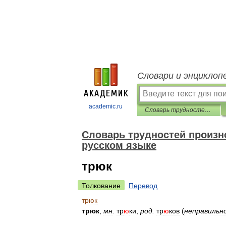
Словари и энциклоп
academic.ru
Словарь трудностей произношения и ударения в современном русском языке
Словарь трудностей произн
русском языке
трюк
Толкование
Перевод
трюк
трюк
,
мн
.
тр
ю
ки
,
род
.
тр
ю
ков
(
неправильн