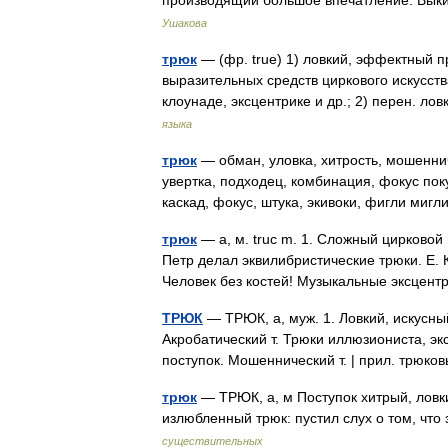
производящий большое впечатление. Вы
Ушакова
трюк
— (фр. true) 1) ловкий, эффектный п
выразительных средств циркового искусст
клоунаде, эксцентрике и др.; 2) перен. 
языка
трюк
— обман, уловка, хитрость, мошеннич
увертка, подходец, комбинация, фокус пок
каскад, фокус, штука, экивоки, фигли ми
трюк
— а, м. truc m. 1. Сложный цирковой
Петр делал эквилибристические трюки. Е. 
Человек без костей! Музыкальные эксце
ТРЮК
— ТРЮК, а, муж. 1. Ловкий, искусный
Акробатический т. Трюки иллюзиониста, экс
поступок. Мошеннический т. | прил. трюков
трюк
— ТРЮК, а, м Поступок хитрый, ловк
излюбленный трюк: пустил слух о том, чт
существительных